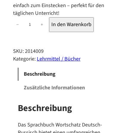
einfach zum Einstecken – perfekt für den
täglichen Unterricht!
S
In den Warenkorb
−
+
p
r
a
SKU:
2014009
c
Kategorie:
Lehrmittel / Bücher
h
b
Beschreibung
u
c
Zusätzliche Informationen
h
i
Beschreibung
m
T
a
Das Sprachbuch Wortschatz Deutsch-
s
Russisch bietet einen umfangreichen