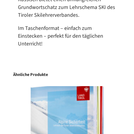
c
Grundwortschatz zum Lehrschema SKI des
h
Tiroler Skilehrerverbandes.
e
n
Im Taschenformat – einfach zum
f
Einstecken – perfekt für den täglichen
o
Unterricht!
r
m
a
t
Ähnliche Produkte
–
D
e
u
t
s
c