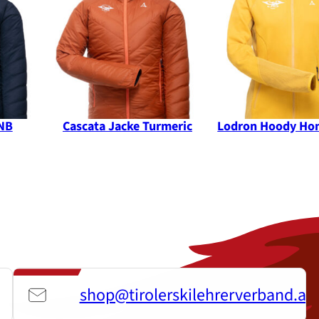
ANGEBOT
ANGEBOT
 NB
Cascata Jacke Turmeric
Lodron Hoody Hon
shop@tirolerskilehrerverband.at