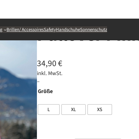
Pullover Pin
ng
Brillen/ Accessoires
Safety
Handschuhe
Sonnenschutz
34,90
€
inkl. MwSt.
–
Größe
L
XL
XS